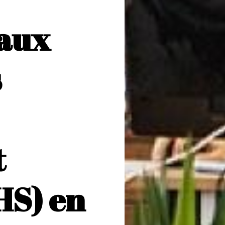
iaux
s
t
HS) en