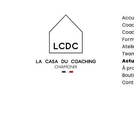
Aller
au
contenu
Accu
principal
Coac
Coac
Form
Ateli
Team
Actu
À pr
Bout
Cont