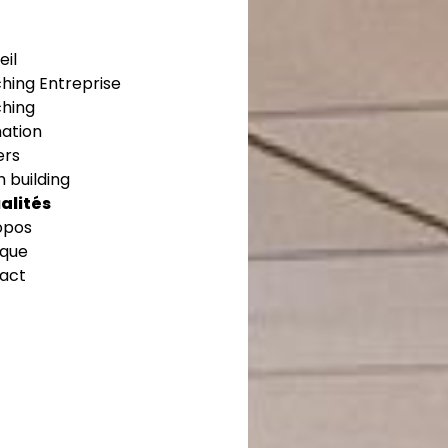
eil
hing Entreprise
hing
ation
ers
 building
alités
opos
ique
act